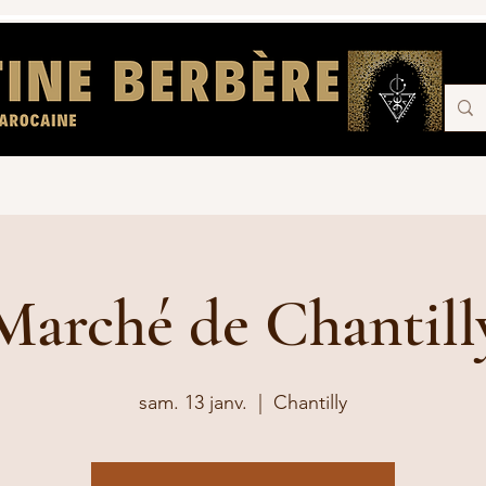
cantine berbère Senlis
Log In
Acc
Marché de Chantill
sam. 13 janv.
  |  
Chantilly