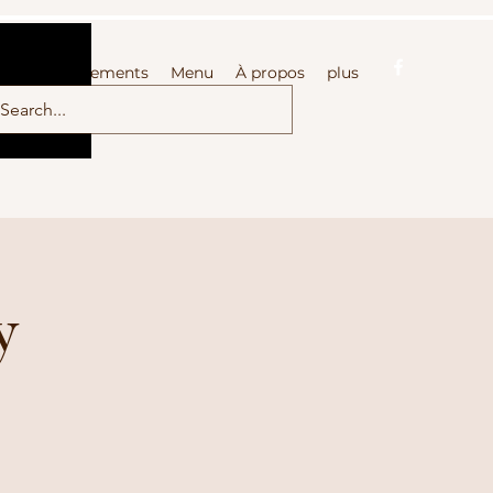
ueil
Évenements
Menu
À propos
plus
y