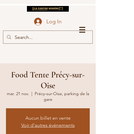
la cantine berbère
Senlis
Log In
Food Tente Précy-sur-
Oise
mar. 21 nov.
  |  
Précy-sur-Oise, parking de la
gare
Aucun billet en vente
Voir d'autres événements